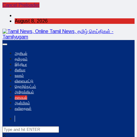
Cancel Preloader
August 8, 2026
அரசியல்
தமிழகம்
இந்தியா
சினிமா
உலகம்
விளையாட்டு
தொழில்நுட்பம்
ஆரோக்கியம்
சமையல்
ஆன்மிகம்
கவிதைகள்
✕