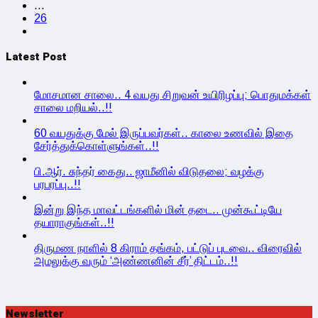
…
26
Latest Post
மோசமான சாலை.. 4 வயது சிறுவன் உயிரிழப்பு; பொதுமக்கள்
சாலை மறியல்..!!
60 வயதுக்கு மேல் இருப்பவர்கள்.. காலை உணவில் இதை
சேர்த்துக்கொள்ளுங்கள்..!!
பி.ஆர். சுந்தர் கைது.. ஜாமீனில் விடுதலை; வழக்கு
பரபரப்பு..!!
இன்று இந்த மாவட்டங்களில் மின் தடை.. முன்கூட்டியே
தயாராகுங்கள்..!!
திருமண நாளில் 8 கிராம் தங்கம், பட்டுப் புடவை.. விரைவில்
அமலுக்கு வரும் ‘அண்ணனின் சீர்’ திட்டம்..!!
Newsletter