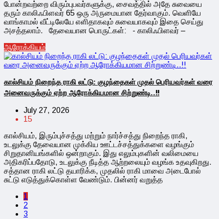
போன்றவற்றை விரும்புபவர்களுக்கு, சைவத்தில் அதே சுவையை
தரும் காலிஃபிளவர் 65 ஒரு அருமையான தேர்வாகும். வெளியே
வாங்காமல் வீட்டிலேயே எளிதாகவும் சுவையாகவும் இதை செய்து
அசத்தலாம். தேவையான பொருட்கள்: - காலிஃபிளவர் –
ஆரோக்கியம்
கால்சியம் நிறைந்த ராகி லட்டு: குழந்தைகள் முதல் பெரியவர்கள் வரை
அனைவருக்கும் ஏற்ற ஆரோக்கியமான சிற்றுண்டி..!!
July 27, 2026
15
கால்சியம், இரும்புச்சத்து மற்றும் நார்ச்சத்து நிறைந்த ராகி,
உடலுக்கு தேவையான முக்கிய ஊட்டச்சத்துக்களை வழங்கும்
சிறுதானியங்களில் ஒன்றாகும். இது எலும்புகளின் வலிமையை
அதிகரிப்பதோடு, உடலுக்கு நீடித்த ஆற்றலையும் வழங்க உதவுகிறது.
சத்தான ராகி லட்டு தயாரிக்க, முதலில் ராகி மாவை அடைபோல்
சுட்டு எடுத்துக்கொள்ள வேண்டும். பின்னர் வறுத்த
1
2
3