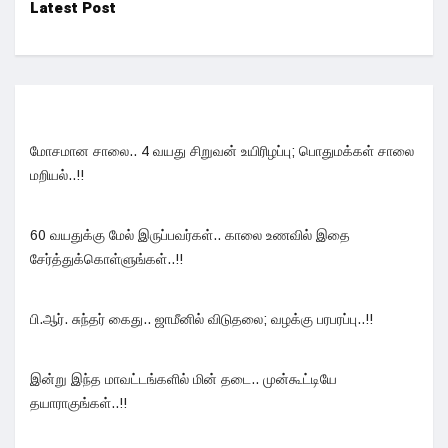
Latest Post
மோசமான சாலை.. 4 வயது சிறுவன் உயிரிழப்பு; பொதுமக்கள் சாலை
மறியல்..!!
60 வயதுக்கு மேல் இருப்பவர்கள்.. காலை உணவில் இதை
சேர்த்துக்கொள்ளுங்கள்..!!
பி.ஆர். சுந்தர் கைது.. ஜாமீனில் விடுதலை; வழக்கு பரபரப்பு..!!
இன்று இந்த மாவட்டங்களில் மின் தடை.. முன்கூட்டியே
தயாராகுங்கள்..!!