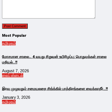
Most Popular
தமிழகம்
மோசமான சாலை.. 4 வயது சிறுவன் உயிரிழப்பு; பொதுமக்கள் சாலை
மறியல்..!!
August 7, 2026
லைப் ஸ்டைல்
இரவு முழுவதும் சமையலறை சிங்க்கில் பாத்திரங்களை வைக்காதீர்..!!
January 3, 2026
தமிழகம்