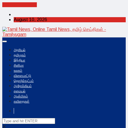
Cancel Preloader
August 10, 2026
அரசியல்
தமிழகம்
இந்தியா
சினிமா
உலகம்
விளையாட்டு
தொழில்நுட்பம்
ஆரோக்கியம்
சமையல்
ஆன்மிகம்
கவிதைகள்
✕