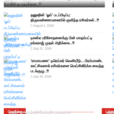
August 3, 2026
தனுஷின் ‘ஓம்’ படப்பிடிப்பு:
திருவண்ணாமலையில் குவிந்த ரசிகர்கள்..!!
August 1, 2026
டிஎன்ஏ பரிசோதனைக்கு பின் மாதம்பட்டி
ரங்கராஜ் முதல் அறிக்கை..!!
July 31, 2026
‘ராமாயணா’ டிரெய்லர் வெளியீடு… பிரம்மாண்ட
காட்சிகளால் ரசிகர்களை மெய்சிலிர்க்க வைத்த
படக்குழு..!!
July 30, 2026
Cooking
குழந்தைகளுக்கும் பிடிக்கும் சுவையான
Lifes
தனிய