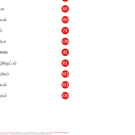
ிமா
80
யல்
260
ம்
79
தியா
138
news
42
ல்நுட்பம்
61
மிகம்
301
ியல்
301
ழகம்
330
க்கை: சபரிமலை பயணத்தை