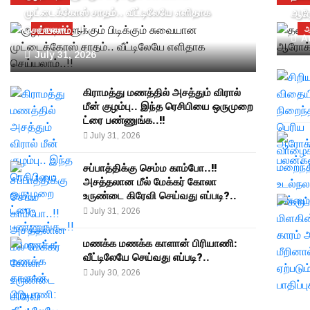
முட்டைக்கோஸ் சாதம்.. வீட்டிலேயே எளிதாக
ஆரோ
செய்யலாம்..!!
சமையல்
ஆ
A
July 31, 2026
கிராமத்து மணத்தில் அசத்தும் விரால்
மீன் குழம்பு.. இந்த ரெசிபியை ஒருமுறை
ட்ரை பண்ணுங்க..!!
July 31, 2026
சப்பாத்திக்கு செம்ம காம்போ..!!
அசத்தலான மீல் மேக்கர் கோலா
உருண்டை கிரேவி செய்வது எப்படி?..
July 31, 2026
மணக்க மணக்க காளான் பிரியாணி:
வீட்டிலேயே செய்வது எப்படி?..
July 30, 2026