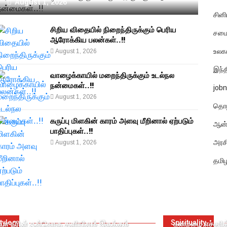
August 1, 2026
சின
சிறிய விதையில் நிறைந்திருக்கும் பெரிய
சமை
ஆரோக்கிய பலன்கள்..!!
உலக
August 1, 2026
இந்
வாழைக்காயில் மறைந்திருக்கும் உடல்நல
நன்மைகள்..!!
job
August 1, 2026
தொழி
கருப்பு மிளகின் காரம் அளவு மீறினால் ஏற்படும்
ஆன்
பாதிப்புகள்..!!
அரச
August 1, 2026
தமி
tyle
Spirituality
ா நீரின் ஒவ்வொரு துளியிலும் இருக்கும்
கனமழை எச்சரி