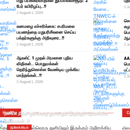
மீது பயங்கரவாதிகள் துப்பாக்கிச்சூடு: 2
புத
பேர் உயிரிழப்பு..!!
Ju
August 1, 2026
செ
கனமழை எச்சரிக்கை: சபரிமலை
கழக
பயணத்தை மறுபரிசீலனை செய்ய
பொ
பக்தர்களுக்கு அறிவுரை..!!
ஆகஸ
August 1, 2026
Ju
ஆகஸ்ட் 1 முதல் அமலான புதிய
AA
விதிகள்.. பொதுமக்கள்
பொ
தெரிந்துகொள்ள வேண்டிய முக்கிய
பட்
மாற்றங்கள்..!!
Ju
August 1, 2026
Healthy
C
தனியா நீரின் ஒவ்வொரு துளியிலும் இருக்கும் ஆரோக்கிய
நன்மைகள்..!!
ஆரோக்கியம்
விள