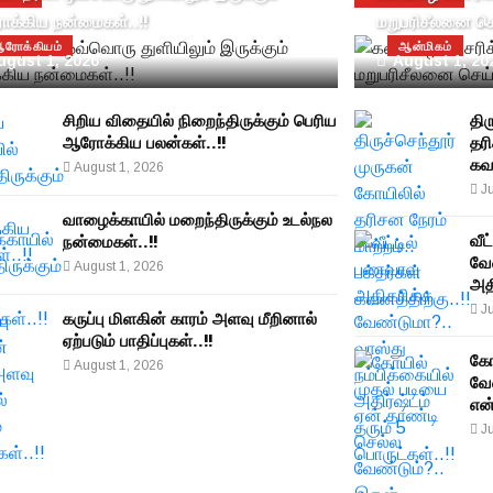
க்கிய நன்மைகள்..!!
மறுபரிசீலனை செய
ரோக்கியம்
ஆன்மிகம்
ugust 1, 2026
August 1, 20
சிறிய விதையில் நிறைந்திருக்கும் பெரிய
திர
ஆரோக்கிய பலன்கள்..!!
தரி
கவன
August 1, 2026
Ju
வாழைக்காயில் மறைந்திருக்கும் உடல்நல
வீட
நன்மைகள்..!!
வே
August 1, 2026
அதி
Ju
கருப்பு மிளகின் காரம் அளவு மீறினால்
ஏற்படும் பாதிப்புகள்..!!
கோ
August 1, 2026
வே
என
Ju