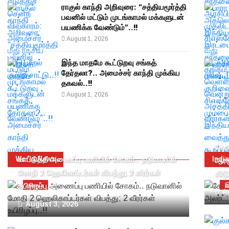
ராகுல் காந்தி அறிவுரை: “சத்தியமூர்த்தி
பவனில் மட்டும் முடங்காமல் மக்களுடன்
பயணிக்க வேண்டும்”..!!
August 1, 2026
இந்த மாதமே கூட்டுறவு சங்கத்
தேர்தலா?.. அமைச்சர் காந்தி முக்கிய
தகவல்..!!
August 1, 2026
கேர
World News
காட்டுத்தீ அணைப்பு பணியில் சோகம்.. நடுவானில்
Indi
ஆரஞ்
மோதி 2 ஹெலிகாப்டர்கள் விபத்து; 2 வீரர்கள்
விடு
உயிரிழப்பு..!!
உலகம்
இ
A
August 3, 2026