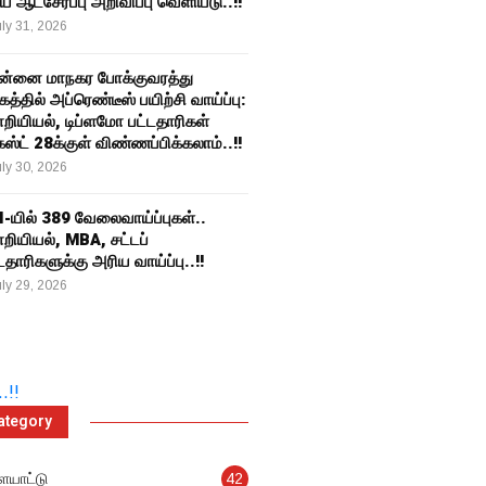
ிய ஆட்சேர்ப்பு அறிவிப்பு வெளியீடு..!!
ly 31, 2026
ன்னை மாநகர போக்குவரத்து
த்தில் அப்ரெண்டீஸ் பயிற்சி வாய்ப்பு:
றியியல், டிப்ளமோ பட்டதாரிகள்
்ட் 28க்குள் விண்ணப்பிக்கலாம்..!!
ly 30, 2026
I-யில் 389 வேலைவாய்ப்புகள்..
றியியல், MBA, சட்டப்
டதாரிகளுக்கு அரிய வாய்ப்பு..!!
ly 29, 2026
ategory
ையாட்டு
42