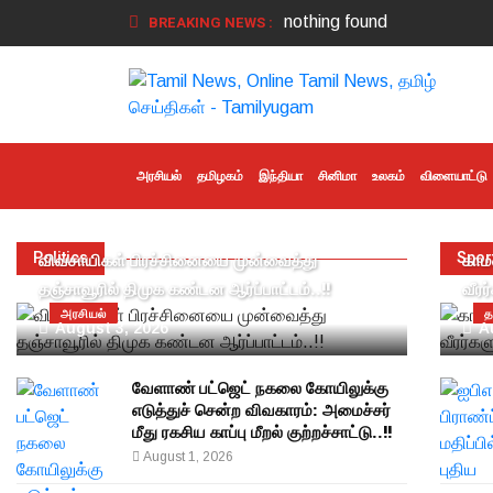
BREAKING NEWS :
nothing found
அரசியல்
தமிழகம்
இந்தியா
சினிமா
உலகம்
விளையாட்டு
Politics
Spor
விவசாயிகள் பிரச்சினையை முன்வைத்து
காம
தஞ்சாவூரில் திமுக கண்டன ஆர்ப்பாட்டம்..!!
வீரர
அரசியல்
த
August 3, 2026
A
வேளாண் பட்ஜெட் நகலை கோயிலுக்கு
எடுத்துச் சென்ற விவகாரம்: அமைச்சர்
மீது ரகசிய காப்பு மீறல் குற்றச்சாட்டு..!!
August 1, 2026