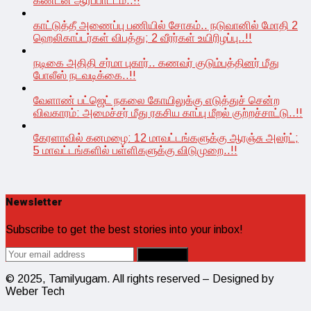
கண்டன ஆர்ப்பாட்டம்..!!
காட்டுத்தீ அணைப்பு பணியில் சோகம்.. நடுவானில் மோதி 2
ஹெலிகாப்டர்கள் விபத்து; 2 வீரர்கள் உயிரிழப்பு..!!
நடிகை அதிதி சர்மா புகார்.. கணவர் குடும்பத்தினர் மீது
போலீஸ் நடவடிக்கை..!!
வேளாண் பட்ஜெட் நகலை கோயிலுக்கு எடுத்துச் சென்ற
விவகாரம்: அமைச்சர் மீது ரகசிய காப்பு மீறல் குற்றச்சாட்டு..!!
கேரளாவில் கனமழை: 12 மாவட்டங்களுக்கு ஆரஞ்சு அலர்ட்;
5 மாவட்டங்களில் பள்ளிகளுக்கு விடுமுறை..!!
Newsletter
Subscribe to get the best stories into your inbox!
© 2025, Tamilyugam. All rights reserved – Designed by
Weber Tech