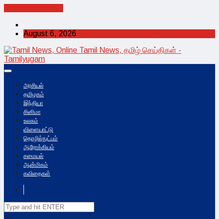
Cancel Preloader
August 6, 2026
அரசியல்
தமிழகம்
இந்தியா
சினிமா
உலகம்
விளையாட்டு
தொழில்நுட்பம்
ஆரோக்கியம்
சமையல்
ஆன்மிகம்
கவிதைகள்
✕