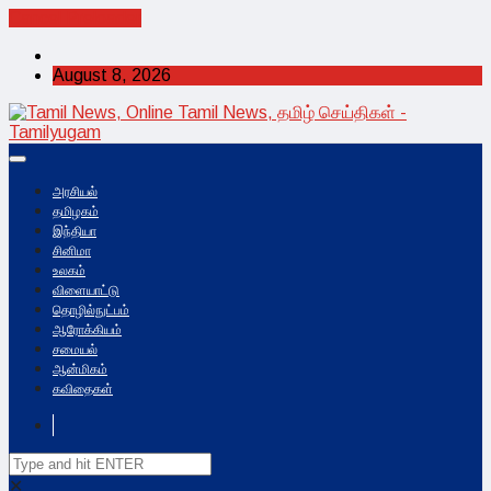
Cancel Preloader
August 8, 2026
அரசியல்
தமிழகம்
இந்தியா
சினிமா
உலகம்
விளையாட்டு
தொழில்நுட்பம்
ஆரோக்கியம்
சமையல்
ஆன்மிகம்
கவிதைகள்
✕