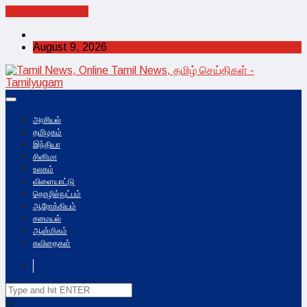
Cancel Preloader
August 9, 2026
அரசியல்
தமிழகம்
இந்தியா
சினிமா
உலகம்
விளையாட்டு
தொழில்நுட்பம்
ஆரோக்கியம்
சமையல்
ஆன்மிகம்
கவிதைகள்
✕