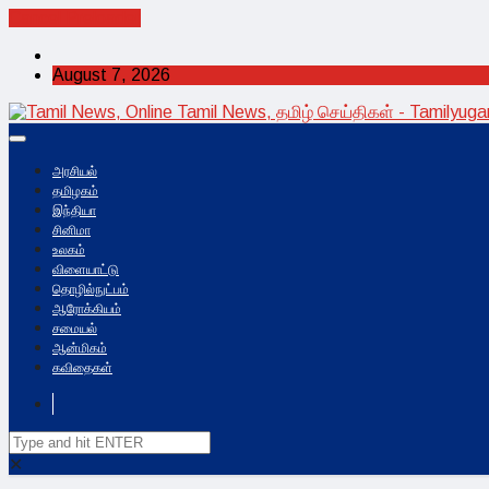
Cancel Preloader
August 7, 2026
அரசியல்
தமிழகம்
இந்தியா
சினிமா
உலகம்
விளையாட்டு
தொழில்நுட்பம்
ஆரோக்கியம்
சமையல்
ஆன்மிகம்
கவிதைகள்
✕